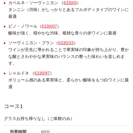
カベルネ・ソーヴィニヨン （
6330/0
）
タンニン（渋味）がしっかりとあるフルボディタイプのワインに
最適
ピノ・ノワール（
6330/07
）
酸味が強く、穏やかな渋味、複雑な香りの赤ワインに最適
ソーヴィニヨン・ブラン（
6330/33
）
ワインが舌先に導かれることで果実味の印象が持ち上がり、豊か
な酸とさわやかな果実味のバランスの整った味わいを楽しめま
す。
シャルドネ （
6330/97
）
ボリューム感のある果実味と、柔らかい酸味をもつ白ワインに最
適
コース1
グラスお持ち帰りなし（ご体験のみ）
所要時間
60分