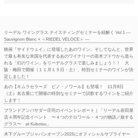
リーデル ワイングラス テイスティングセミナーを紐解く Vol.1 ―
Sauvignon Blanc × ＜RIEDEL VELOCE＞ ―
映画『サイドウェイ』に登場したあのワイン、そしてなんと、世界
で最も有名な米国を代表するあのワイナリーの若木ブドウから造ら
れる「幻のワイン」をリーデルグラスで楽しみましょう！！ 大
阪・梅田で開催（１１月１５日・土）、特別セミナーのワインが決
定しました！
あの【キムラセラーズ ピノ・ノワール】も登場！ 11月8日
（土）名古屋にて開催の特別なセミナーで試飲するワインをご紹介
します！
ブランドアンバサダー庄司のイベントレポート｜「リーデル岩田屋
店４周年記念イベント 〜４つのテロワール・４つの物語／旅する
グラス〜 at Kubotsu」
木下グループジャパンオープン2025にオフィシャルサプライヤー