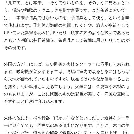
「見立て」とは本来、「そうでないものを、そのように見る」とい
う、漢詩や和歌のテクニックを指す言葉です。また茶道において
は、「本来茶道具ではないものを、茶道具として使う」という意味
で使われます。千利休が漁師の魚籠（びく）や、旅人が水筒として
用いていた瓢簞を花入に用いたり、現在の丼のような扱いであった
ともいう朝鮮の井戸茶碗を、茶道具として茶碗に用いたりしたのが
その例です。
外国の方がしばしば、古い陶製の火鉢をクーラーに応用しておられ
ます。暖房機が普及するまでは、冬場に室内で暖をとるにはもっぱ
ら火鉢が使われていたものですが、現在ではなかなか使用すること
も無く、巧い転用といえるでしょう。火鉢には、金属製や木製のも
のもありますが、ことに陶製のものは彩色が美しく、洋風な空間に
も意外ほど自然に溶け込みます。
火鉢の他にも、桶や行器（ほかい）などといった古い道具をクーラ
ーに見立てても、雰囲気のある演出になります。ことに、木目の美
しい桶などは、涼やかな印象で夏場のパーティーを盛り上げ、また