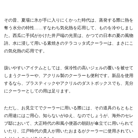
その昔、夏場に氷が手に入りにくかった時代は、蒸発する際に熱を
奪う水分の特性……すなわち気化熱を応用して、ものを冷やしまし
た。西瓜に手拭がかけた井戸端の光景は、かつての日本の夏の風物
詩。水に浸して用いる素焼きのテラコッタ式クーラーは、まさにこ
の気化熱の応用です。
扱いやすいアイテムとしては、保冷性の高いジェルの覆いを被せて
しまうクーラーや、アクリル製のクーラーも便利です。新品を使用
するなら、プラスティックやアクリルのダストボックスでも、充分
にクーラーとしての用は足ります。
ただし、お見立てでクーラーに用いる際には、その道具のもともと
の用途にはご用心。知らないがゆえ、なのでしょうが、海外のセレ
ブ邸において、大正時代の和風小便器の朝顔が傘立てに用いられて
いたり、江戸時代の貴人が用いたおまるがクーラーに使用されてい