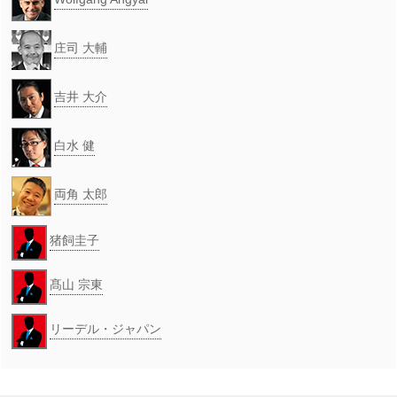
庄司 大輔
吉井 大介
白水 健
両角 太郎
猪飼圭子
髙山 宗東
リーデル・ジャパン