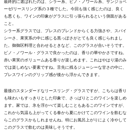
最終的に選ばれたのは、シラー系、ピノ・ノワール系、サンジョベ
ーゼ/リースリング系の３種でした。今回も強く感じたのは、良く
も悪くも、ワインの印象がグラスに引っ張られるという側面がある
こと。
シラー系グラスでは、プレスのブレンドからくる力強さや、スパイ
シーさ、果実系の中に感じる黒っぽさがとても良く感じられまし
た。御御区料理と合わせるときなど、このグラスが合いそうです。
ピノ・ノワール・グラスで良かったのは、香りの華やかさですね。
赤い果実のボリュームある香りが楽しめます。これはやはり湯のみ
では楽しめない要素ですね。舌先に残るジューシーな甘さの中に、
プレスワインのグリップ感が後から浮かんできます。
最後のスタンダードなリースリング・グラスですが、こちらは香り
も味わいもすっきりとした印象で、さっぱりとこのワインを楽しめ
ます。家では、氷を浮かべて楽しむこともあるこのワインですが、
これから気温も上がってくる春から夏にかけてこのワインを飲むな
らこのグラスかもしれませんね。特にお風呂上がりによく冷やして
このグラスで飲むのは美味しそうです。