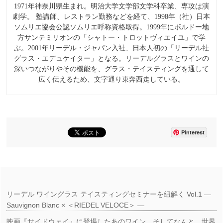
1971年神奈川県生まれ。明治大学文学部文学科卒業、専攻は演
劇学。 塾講師、レストラン勤務などを経て、1998年（社）日本
ソムリエ協会公認ソムリエ呼称資格取得。1999年にボルドー地
方サンテミリオンの「シャトー・トロットヴィエイユ」で学
ぶ。2001年リーデル・ジャパン入社、日本人初の「リーデル社
グラス・エデュケイター」となる。リーデルグラスとワインの
深いつながりやその機能を、グラス・テイスティングを通して
広く伝えるため、文字通り東奔西走している。
Pinterest
リーデル ワイングラス テイスティングセミナーを紐解く Vol.1 ―
Sauvignon Blanc × ＜RIEDEL VELOCE＞ ―
映画『サイドウェイ』に登場したあのワイン、そしてなんと、世界