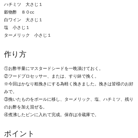
ハチミツ 大さじ１
穀物酢 ８０cc
白ワイン 大さじ１
塩 小さじ１
ターメリック 小さじ１
作り方
①お酢半量にマスタードシードを一晩漬けておく。
②フードプロセッサー、または、すり鉢で挽く。
※今回はかなり粗挽きにする為軽く挽きました。挽きは皆様のお好
みで。
③挽いたものをボールに移し、ターメリック、塩、ハチミツ、残り
のお酢を加え混ぜる。
④煮沸したビンに入れて完成。保存は冷蔵庫で。
ポイント