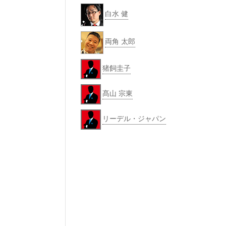
白水 健
両角 太郎
猪飼圭子
髙山 宗東
リーデル・ジャパン