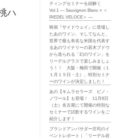
ティングセミナーを紐解く
桃ハ
Vol.1 ― Sauvignon Blanc × ＜
RIEDEL VELOCE＞ ―
映画『サイドウェイ』に登場し
たあのワイン、そしてなんと、
世界で最も有名な米国を代表す
るあのワイナリーの若木ブドウ
から造られる「幻のワイン」を
リーデルグラスで楽しみましょ
う！！ 大阪・梅田で開催（１
１月１５日・土）、特別セミナ
ーのワインが決定しました！
あの【キムラセラーズ ピノ・
ノワール】も登場！ 11月8日
（土）名古屋にて開催の特別な
セミナーで試飲するワインをご
紹介します！
ブランドアンバサダー庄司のイ
ベントレポート｜「リーデル岩