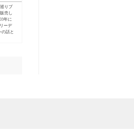
を巡りブ
販売し
3年に
リーデ
ンの話と