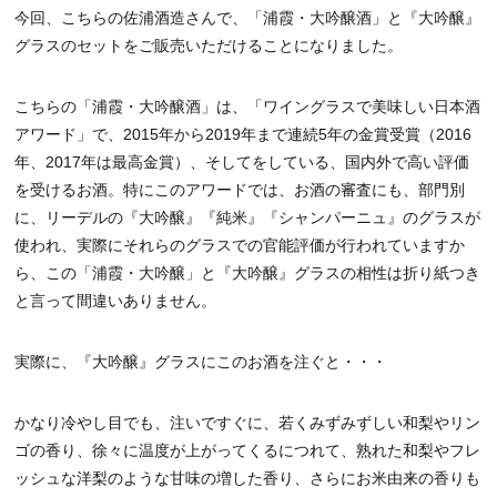
今回、こちらの佐浦酒造さんで、「浦霞・大吟醸酒」と『大吟醸』
グラスのセットをご販売いただけることになりました。
こちらの「浦霞・大吟醸酒」は、「ワイングラスで美味しい日本酒
アワード」で、2015年から2019年まで連続5年の金賞受賞（2016
年、2017年は最高金賞）、そしてをしている、国内外で高い評価
を受けるお酒。特にこのアワードでは、お酒の審査にも、部門別
に、リーデルの『大吟醸』『純米』『シャンパーニュ』のグラスが
使われ、実際にそれらのグラスでの官能評価が行われていますか
ら、この「浦霞・大吟醸」と『大吟醸』グラスの相性は折り紙つき
と言って間違いありません。
実際に、『大吟醸』グラスにこのお酒を注ぐと・・・
かなり冷やし目でも、注いですぐに、若くみずみずしい和梨やリン
ゴの香り、徐々に温度が上がってくるにつれて、熟れた和梨やフレ
ッシュな洋梨のような甘味の増した香り、さらにお米由来の香りも