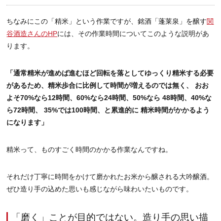
ちなみにこの「精米」という作業ですが、銘酒「蓬莱泉」を醸す
関
谷酒造さんのHP
には、その作業時間についてこのような説明があ
ります。
「通常精米が進めば進むほど回転を落としてゆっくり精米する必要
があるため、精米歩合に比例して時間が増えるのでは無く、 おお
よそ70%なら12時間、60%なら24時間、50%なら 48時間、40%な
ら72時間、 35%では100時間、と累進的に 精米時間がかかるよう
になります」
精米って、ものすごく時間のかかる作業なんですね。
それだけ丁寧に時間をかけて磨かれたお米から醸される大吟醸酒。
ぜひ造り手の込めた思いも感じながら味わいたいものです。
「磨く」ことが目的ではない。造り手の思い描