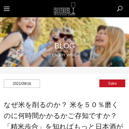
BLOG
ENJOY WINE
Sake
2021/09/16
なぜ米を削るのか？ 米を５０％磨く
のに何時間かかるかご存知ですか？
「精米歩合」を知ればもっと日本酒が