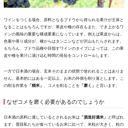
ワインをつくる場合、原料となるブドウから得られる果汁が主体と
なることはもちろんですが、果皮や種の存在もまた、でき上がるワ
インの風味の重要な構成要素になっています。例えば果皮からは、
色素や香り成分が、種からはタンニンなどが沢山もたらされます。
もちろん、ブドウ品種や目指すワインのタイプによっては、この果
皮や種を果汁に漬け込む時間の長短をコントロールします。
一方で日本酒の場合、玄米そのままの状態で使われることはありま
せん。基本的にはある一定以上、お米の外側を削り落とします。こ
の削る作業を
「精米」
、コメを削ることを
「磨く」
と言います。
なぜコメを磨く必要があるのでしょうか
日本酒の原料に適しているとされるお米は
「酒造好適米」
と呼ばれ
ます。普段私たちが食べているお米に比べて、米粒が大きく、粒の