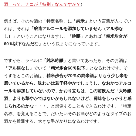
酒」って、ナニが「特別」なんですか？
）
例えば、そのお酒の「特定名称」に
「純米」
という言葉が入ってい
れば、それは
「醸造アルコールを添加していません（アル添な
し）」
ということになりますし、
「吟醸」
とあれば
「精米歩合が
60％以下なんだな」
という決まりになっています。
ですから、ラベルに
「純米吟醸」
と書いてあったら、そのお酒は
「アル添なし」
でいて
「精米歩合60％以下」
となるわけです。そ
うするとこのお酒は、
精米歩合が70％の純米酒よりもう少し米を
磨いているから、味わいは若干軽やかでしょうし、なおかつアルコ
ールを添加していないので、かおり立ちは、この前飲んだ「大吟醸
酒」よりも華やかではないかもしれないけど、旨味をしっかりと感
じられるのかな・・・
、と想像することもできるわけです。「特定
名称」を覚えることで、だいたいそのお酒がどのようなタイプのお
酒かを推測する、大きな手がかりになるわけです。