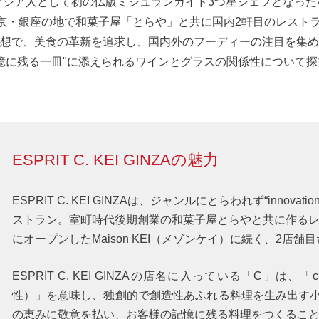
にアジア人として初の仏版ミシュランガイド3つ星シェフとなった
に東京・銀座の地で和菓子屋「とらや」と共に国内2軒目のレスト
想で、美食の革新を追求し、国内外のフーディーの注目を集め
憶に残る一皿"に添えられるワインとグラスの関係性について
ESPRIT C. KEI GINZAの魅力
ESPRIT C. KEI GINZAは、ジャンルにとらわれず“innovat
ストラン。室町時代後期創業の和菓子屋
とらや
と共に作るレ
にオープンした
Maison KEI（メゾンケイ）
に続く、2店舗目
ESPRIT C. KEI GINZAの店名に入っている「C」は、「c
性）」を意味し、独創的で創造性あふれる料理を生み出す小林
の恵みに敬意を払い、お客様の記憶に残る料理をつくるこ