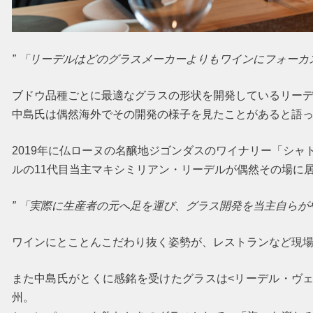
” 「リーデルはどのグラスメーカーよりもワインにフォーカス
ブドウ品種ごとに最適なグラスの形状を開発しているリー
中島氏は偶然海外でその開発の様子を見たことがあると語
2019年に仏ローヌの名醸地ジゴンダスのワイナリー「シ
ルの11代目当主マキシミリアン・リーデルが偶然その場に
” 「実際に生産者の元へ足を運び、グラス開発を当主自らが
ワインにとことんこだわり抜く姿勢が、レストランなど現
また中島氏がとくに感銘を受けたグラスは
<リーデル・ヴ
州
。