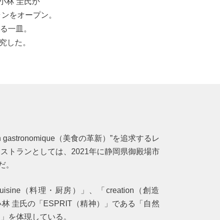
小林 圭氏が
ランをオープン。
る一皿。
探究した。
ion gastronomique（美食の革新）”を追求するレ
ストランとしては、2021年に静岡県御殿場市
だ。
uisine（料理・厨房）」、「creation（創造
 圭氏の「ESPRIT（精神）」である「自然
と」を体現している。