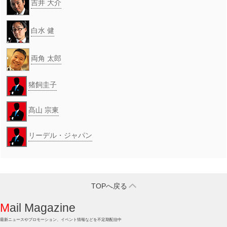
吉井 大介
白水 健
両角 太郎
猪飼圭子
髙山 宗東
リーデル・ジャパン
TOPへ戻る
Mail Magazine
最新ニュースやプロモーション、イベント情報などを不定期配信中