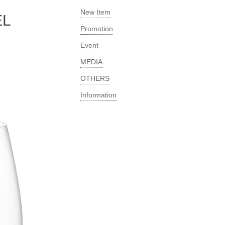
New Item​
L
Promotion
Event
MEDIA​
OTHERS
Information