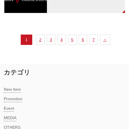
1
2
3
4
5
6
7
＞
カテゴリ
New Item​
Promotion
Event
MEDIA​
OTHERS