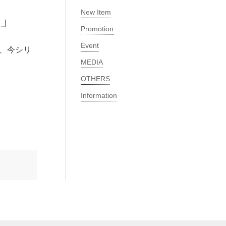
New Item​
2」
Promotion
Event
き、今シリ
MEDIA​
OTHERS
Information