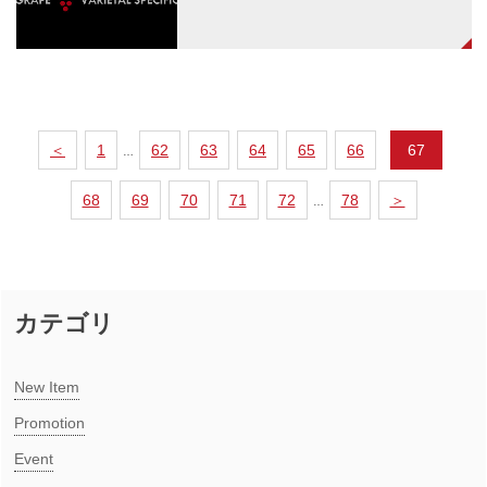
＜
1
62
63
64
65
66
67
…
68
69
70
71
72
78
＞
…
カテゴリ
New Item​
Promotion
Event