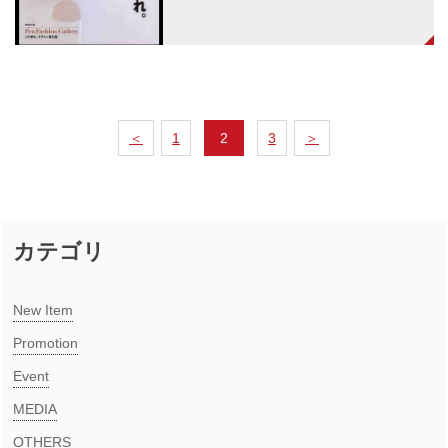
＜
1
2
3
＞
カテゴリ
New Item​
Promotion
Event
MEDIA​
OTHERS