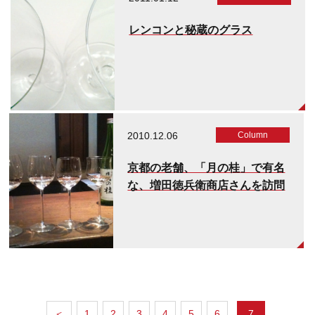
レンコンと秘蔵のグラス
2010.12.06
Column
京都の老舗、「月の桂」で有名
な、増田徳兵衛商店さんを訪問
＜
1
2
3
4
5
6
7