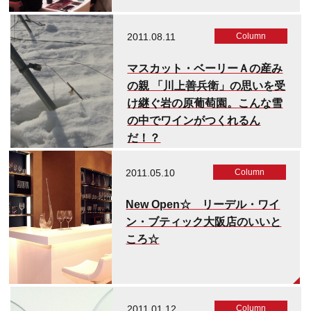
2011.08.11
Column
マスカット・ベーリーＡの産み
の親 「川上善兵衛」の思いを受
け継ぐ岩の原葡萄園。こんな雪
の中でワインがつくれるん
だ！？
2011.05.10
Column
New Open☆ リーデル・ワイ
ン・ブティック大阪店のいいと
ころ☆
2011.01.12
Column