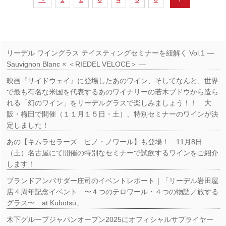
リーデル ワイングラス テイスティングセミナーを紐解く Vol.1 ―
Sauvignon Blanc × ＜RIEDEL VELOCE＞ ―
映画『サイドウェイ』に登場したあのワイン、そしてなんと、世界
で最も有名な米国を代表するあのワイナリーの若木ブドウから造ら
れる「幻のワイン」をリーデルグラスで楽しみましょう！！ 大
阪・梅田で開催（１１月１５日・土）、特別セミナーのワインが決
定しました！
あの【キムラセラーズ ピノ・ノワール】も登場！ 11月8日
（土）名古屋にて開催の特別なセミナーで試飲するワインをご紹介
します！
ブランドアンバサダー庄司のイベントレポート｜「リーデル岩田屋
店４周年記念イベント 〜４つのテロワール・４つの物語／旅する
グラス〜 at Kubotsu」
木下グループジャパンオープン2025にオフィシャルサプライヤー