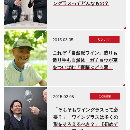
ングラスってどんなもの？
2015.03.05
Column
これぞ「自然派ワイン」造りも
造り手も自然体 ガチョウが草
をついばむ「齊藤ぶどう園」
2015.02.05
Column
「そもそもワイングラスって必
要？」「ワイングラスは多くの
形をそろえるべき？」【初めて