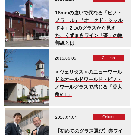
18mmの違いで異なる「ピノ・
ノワール」「オークド・シャル
ドネ」2つのグラスから見え
た、くずまきワイン「蒼」の輪
郭線とは。
2015.06.05
Column
＜ヴェリタス＞のニューワール
ド＆オールドワールド・ピノ・
ノワールグラスで感じる「香大
農R-1」
2015.04.04
Column
【初めてのグラス選び】赤ワイ