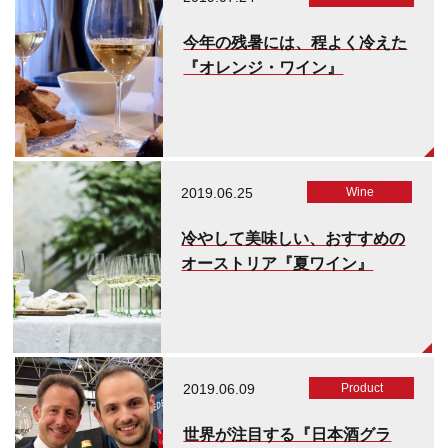
今年の残暑には、程よく冷えた
『オレンジ・ワイン』
2019.06.25
Wine
冷やして美味しい、おすすめの
オーストリア『夏ワイン』
2019.06.09
Product
世界が注目する『日本酒グラ