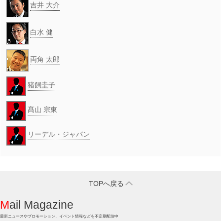
吉井 大介
白水 健
両角 太郎
猪飼圭子
髙山 宗東
リーデル・ジャパン
TOPへ戻る
Mail Magazine
最新ニュースやプロモーション、イベント情報などを不定期配信中