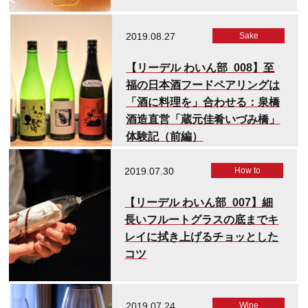
2019.08.27
Sake
【リーデル わいん部_008】至
福の日本酒フードペアリングは
「酒に料理を」合わせる：泉橋
酒造直営「蔵元佳肴いづみ橋」
体験記（前編）
2019.07.30
How to
【リーデル わいん部_007】細
長いフルートグラスの底までキ
レイに拭き上げるチョッとした
コツ
2019.07.24
Wine